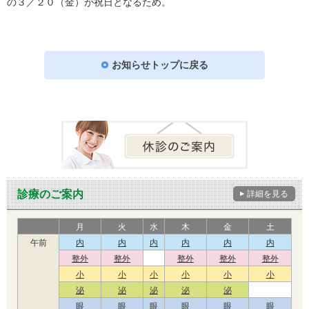
の３／２０（金）が祝日となるため。
お知らせトップに戻る
診療のご案内
詳細を見る
月
火
水
木
金
土
午前
内
内
内
内
内
内
整外
整外
整外
整外
整外
小
小
小
小
小
小
泌
泌
泌
泌
泌
眼
眼
眼
眼
眼
眼