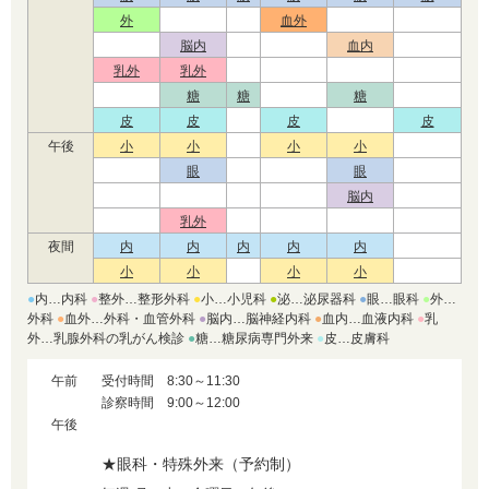
外
血外
脳内
血内
乳外
乳外
糖
糖
糖
皮
皮
皮
皮
午後
小
小
小
小
眼
眼
脳内
乳外
夜間
内
内
内
内
内
小
小
小
小
●
内…内科
●
整外…整形外科
●
小…小児科
●
泌…泌尿器科
●
眼…眼科
●
外…
外科
●
血外…外科・血管外科
●
脳内…脳神経内科
●
血内…血液内科
●
乳
外…乳腺外科の乳がん検診
●
糖…糖尿病専門外来
●
皮…皮膚科
午前
受付時間 8:30～11:30
診察時間 9:00～12:00
午後
★眼科・特殊外来（予約制）