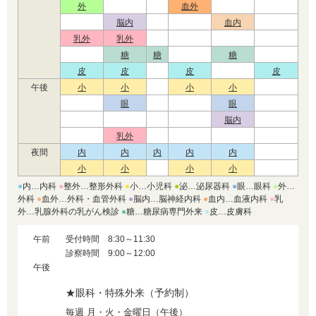
外
血外
脳内
血内
乳外
乳外
糖
糖
糖
皮
皮
皮
皮
午後
小
小
小
小
眼
眼
脳内
乳外
夜間
内
内
内
内
内
小
小
小
小
●
内…内科
●
整外…整形外科
●
小…小児科
●
泌…泌尿器科
●
眼…眼科
●
外…
外科
●
血外…外科・血管外科
●
脳内…脳神経内科
●
血内…血液内科
●
乳
外…乳腺外科の乳がん検診
●
糖…糖尿病専門外来
●
皮…皮膚科
午前
受付時間 8:30～11:30
診察時間 9:00～12:00
午後
★眼科・特殊外来（予約制）
毎週 月・火・金曜日（午後）