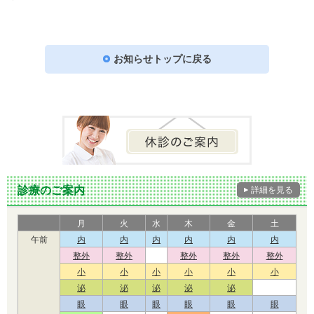
お知らせトップに戻る
診療のご案内
詳細を見る
月
火
水
木
金
土
午前
内
内
内
内
内
内
整外
整外
整外
整外
整外
小
小
小
小
小
小
泌
泌
泌
泌
泌
眼
眼
眼
眼
眼
眼